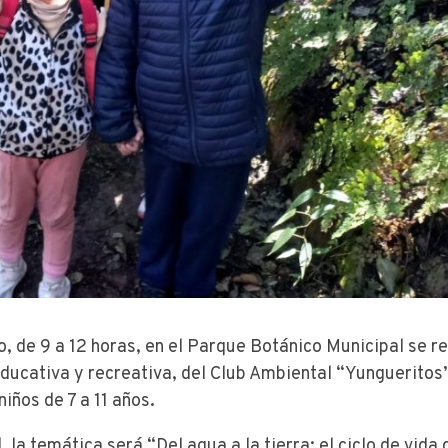
, de 9 a 12 horas, en el Parque Botánico Municipal se re
ducativa y recreativa, del Club Ambiental “Yungueritos”
niños de 7 a 11 años.
 la temática será “Del agua a la tierra: el ciclo de vida 