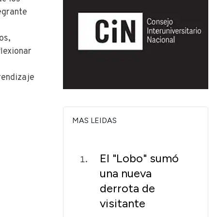
egrante
os,
flexionar
rendizaje
MAS LEIDAS
El "Lobo" sumó
una nueva
derrota de
visitante