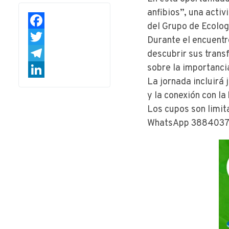
anfibios”, una activ
del Grupo de Ecolog
Facebook
Durante el encuentro
Twitter
descubrir sus trans
sobre la importanci
Telegram
La jornada incluirá
LinkedIn
y la conexión con l
Los cupos son limit
WhatsApp 3884037