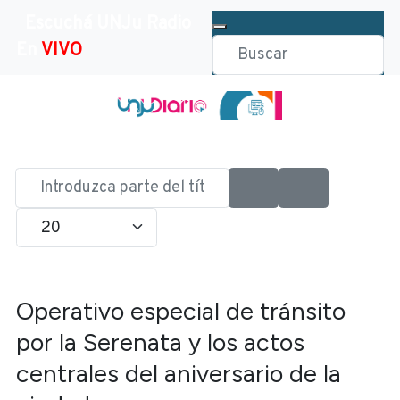
Escuchá UNJu Radio
En
VIVO
Introduzca
parte
Cantidad
del
título
Operativo especial de tránsito
por la Serenata y los actos
centrales del aniversario de la