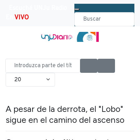
Escuchá UNJu Radio
En
VIVO
Introduzca
parte
Cantidad
del
título
A pesar de la derrota, el "Lobo"
sigue en el camino del ascenso