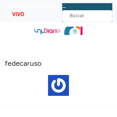
Escuchá UNJu Radio
En
VIVO
fedecaruso