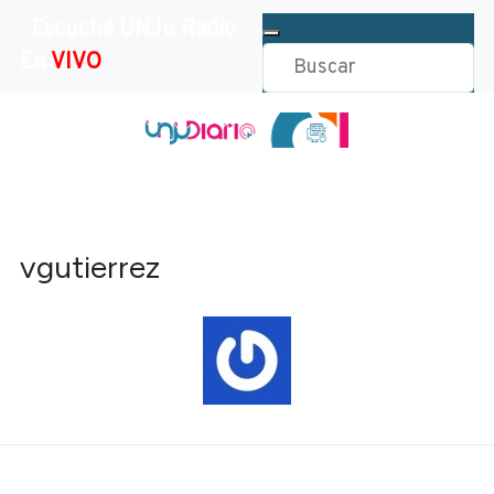
Escuchá UNJu Radio
En
VIVO
vgutierrez