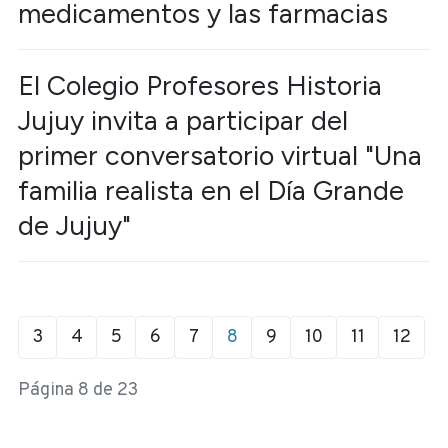
medicamentos y las farmacias
El Colegio Profesores Historia
Jujuy invita a participar del
primer conversatorio virtual "Una
familia realista en el Día Grande
de Jujuy"
3
4
5
6
7
8
9
10
11
12
Página 8 de 23