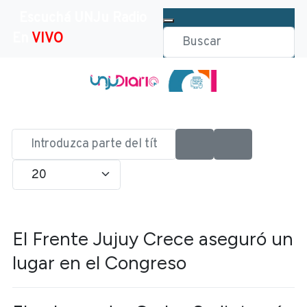
Escuchá UNJu Radio
En
VIVO
Introduzca
parte
Cantidad
del
título
El Frente Jujuy Crece aseguró un
lugar en el Congreso