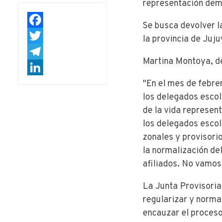
representación demo
Se busca devolver l
Facebook
la provincia de Juju
Twitter
Martina Montoya, d
Telegram
LinkedIn
"En el mes de febre
los delegados esco
de la vida represent
los delegados escol
zonales y provisori
la normalización del
afiliados. No vamos
La Junta Provisoria
regularizar y normal
encauzar el proceso