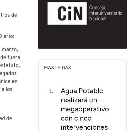
stros de
iario:
e marzo,
ede fuera
estatuto,
MAS LEIDAS
legados
ánica en
 a los
Agua Potable
realizará un
megaoperativo
con cinco
dad de
intervenciones