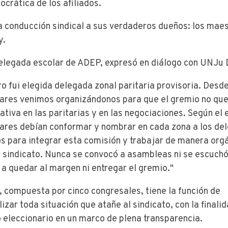
crática de los afiliados.
a conducción sindical a sus verdaderos dueños: los mae
y.
elegada escolar de ADEP, expresó en diálogo con UNJu D
ro fui elegida delegada zonal paritaria provisoria. Desd
lares venimos organizándonos para que el gremio no qu
ativa en las paritarias y en las negociaciones. Según el 
ares debían conformar y nombrar en cada zona a los de
os para integrar esta comisión y trabajar de manera org
 sindicato.
Nunca se convocó a asambleas ni se escuchó
 a quedar al margen ni entregar el gremio."
, compuesta por cinco congresales, tiene la función de
izar toda situación que atañe al sindicato, con la finali
 eleccionario en un marco de plena transparencia.